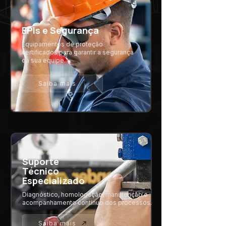
EPIs e Segurança
Equipamentos de proteção
certificados para garantir a segurança
da sua equipe.
Saiba mais
Suporte
Técnico
Especializado
Diagnóstico, homologação, manutenção e
acompanhamento contínuo dos processos.
Saiba mais