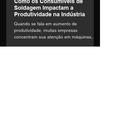
Como os Consumíveis de
Soldagem Impactam a
Produtividade na Indústria
Quando se fala em aumento de
produtividade, muitas empresas
concentram sua atenção em máquinas,
automação e mão de obra. o entanto,
existe um fator frequentemente
subestimado que influencia diretamente a
eficiência operacional: a escolha dos
consumíveis de soldagem.
Entre em contato
Nosso time técnico está pronto
para entender suas
necessidades e construir a
melhor solução.
Telefone:
(14) 3435-1036
E-mail:
vendas1@soldage.com.br