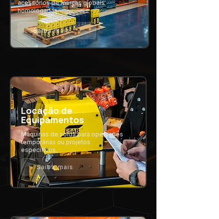
acessórios de marcas globais
homologadas.
Saiba mais
Locação de
Equipamentos
Máquinas de solda para operações
temporárias ou projetos
específicos.
Saiba mais