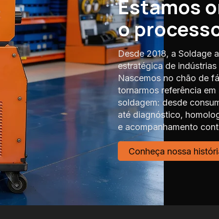
Estamos 
o process
Desde 2018, a Soldage a
estratégica de indústria
Nascemos no chão de fáb
tornarmos referência em
soldagem: desde consumí
até diagnóstico, homolo
e acompanhamento contí
Conheça nossa históri