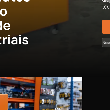
dia
co
téc
de
riais
Noss