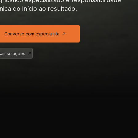
gnóstico especializado
e responsabilidade
nica
do início ao resultado.
Converse com especialista
as soluções