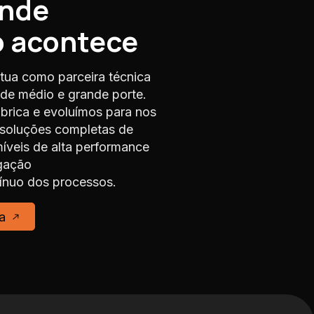
onde
o acontece
tua como parceira técnica
s de médio e grande porte.
rica e evoluímos para nos
 soluções completas de
veis de alta performance
gação
nuo dos processos.
a