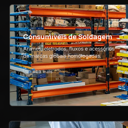
Consumíveis de Soldagem
Arames, eletrodos, fluxos e acessórios
de marcas globais homologadas.
Saiba mais