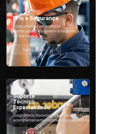
EPIs e Segurança
Equipamentos de proteção
certificados para garantir a segurança
da sua equipe.
Saiba mais
Suporte
Técnico
Especializado
Diagnóstico, homologação, manutenção e
acompanhamento contínuo dos processos.
Saiba mais