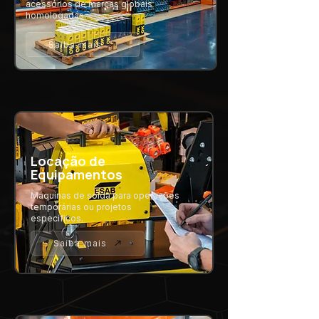
acessórios de marcas globais
homologadas.
Saiba mais
Locação de
Equipamentos
Máquinas de solda para operações
temporárias ou projetos
específicos.
Saiba mais