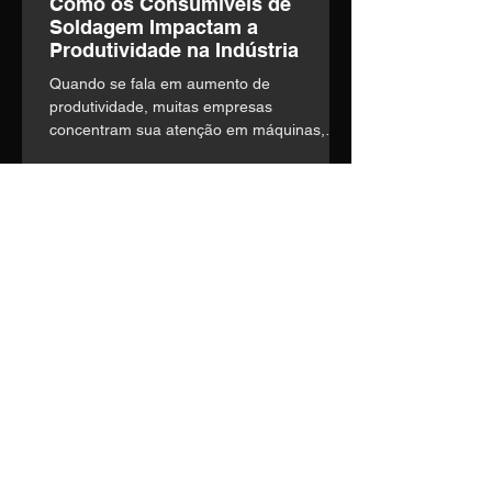
Como os Consumíveis de
Soldagem Impactam a
Produtividade na Indústria
Quando se fala em aumento de
produtividade, muitas empresas
concentram sua atenção em máquinas,
automação e mão de obra. o entanto,
existe um fator frequentemente
subestimado que influencia diretamente a
eficiência operacional: a escolha dos
consumíveis de soldagem.
Entre em contato
Nosso time técnico está pronto
para entender suas
necessidades e construir a
melhor solução.
Telefone:
(14) 3435-1036
E-mail:
vendas1@soldage.com.br