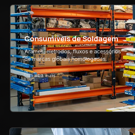
Consumíveis de Soldagem
Arames, eletrodos, fluxos e acessórios
de marcas globais homologadas.
Saiba mais