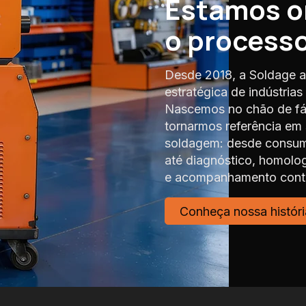
Estamos 
o process
Desde 2018, a Soldage a
estratégica de indústria
Nascemos no chão de fáb
tornarmos referência em
soldagem: desde consumí
até diagnóstico, homolo
e acompanhamento contí
Conheça nossa históri