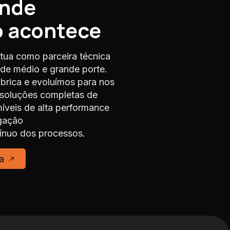
onde
o acontece
tua como parceira técnica
s de médio e grande porte.
rica e evoluímos para nos
 soluções completas de
veis de alta performance
gação
nuo dos processos.
a