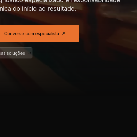
gnóstico especializado
e responsabilidade
nica
do início ao resultado.
Converse com especialista
as soluções