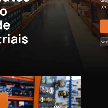
dia
co
téc
de
riais
Noss