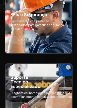
EPIs e Segurança
Equipamentos de proteção
certificados para garantir a segurança
da sua equipe.
Saiba mais
Suporte
Técnico
Especializado
Diagnóstico, homologação, manutenção e
acompanhamento contínuo dos processos.
Saiba mais