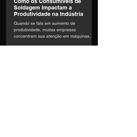
Como os Consumíveis de
Soldagem Impactam a
Produtividade na Indústria
Quando se fala em aumento de
produtividade, muitas empresas
concentram sua atenção em máquinas,
automação e mão de obra. o entanto,
existe um fator frequentemente
subestimado que influencia diretamente a
eficiência operacional: a escolha dos
consumíveis de soldagem.
Entre em contato
Nosso time técnico está pronto
para entender suas
necessidades e construir a
melhor solução.
Telefone:
(14) 3435-1036
E-mail:
vendas1@soldage.com.br