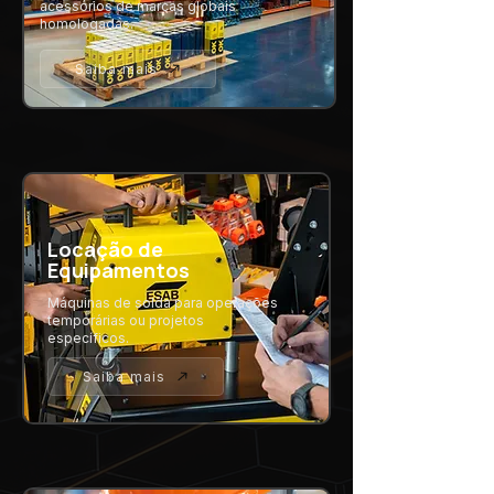
acessórios de marcas globais
homologadas.
Saiba mais
Locação de
Equipamentos
Máquinas de solda para operações
temporárias ou projetos
específicos.
Saiba mais