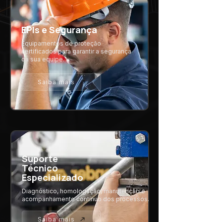
EPIs e Segurança
Equipamentos de proteção
certificados para garantir a segurança
da sua equipe.
Saiba mais
Suporte
Técnico
Especializado
Diagnóstico, homologação, manutenção e
acompanhamento contínuo dos processos.
Saiba mais