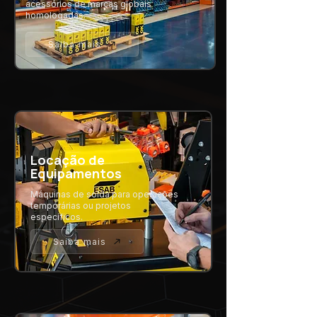
acessórios de marcas globais
homologadas.
Saiba mais
Locação de
Equipamentos
Máquinas de solda para operações
temporárias ou projetos
específicos.
Saiba mais