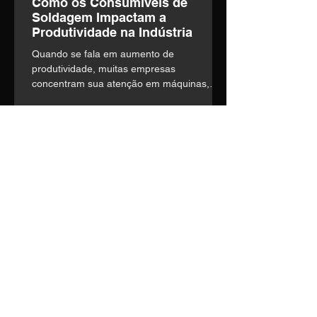
Como os Consumíveis de
Soldagem Impactam a
Produtividade na Indústria
Quando se fala em aumento de
produtividade, muitas empresas
concentram sua atenção em máquinas,
automação e mão de obra. o entanto,
existe um fator frequentemente
subestimado que influencia diretamente a
eficiência operacional: a escolha dos
consumíveis de soldagem.
Entre em contato
Nosso time técnico está pronto
para entender suas
necessidades e construir a
melhor solução.
Telefone:
(14) 3435-1036
E-mail:
vendas1@soldage.com.br