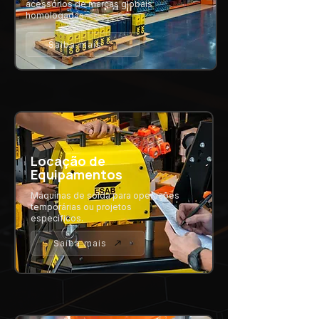
acessórios de marcas globais
homologadas.
Saiba mais
Locação de
Equipamentos
Máquinas de solda para operações
temporárias ou projetos
específicos.
Saiba mais