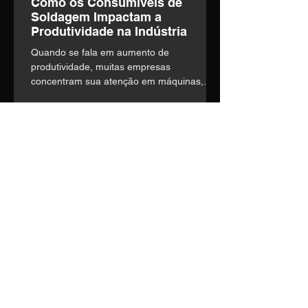
Como os Consumíveis de
Soldagem Impactam a
Produtividade na Indústria
Quando se fala em aumento de
produtividade, muitas empresas
concentram sua atenção em máquinas,
automação e mão de obra. o entanto,
existe um fator frequentemente
subestimado que influencia diretamente a
eficiência operacional: a escolha dos
consumíveis de soldagem.
Entre em contato
Nosso time técnico está pronto
para entender suas
necessidades e construir a
melhor solução.
Telefone:
(14) 3435-1036
E-mail:
vendas1@soldage.com.br