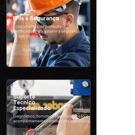
EPIs e Segurança
Equipamentos de proteção
certificados para garantir a segurança
da sua equipe.
Saiba mais
Suporte
Técnico
Especializado
Diagnóstico, homologação, manutenção e
acompanhamento contínuo dos processos.
Saiba mais