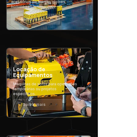
acessórios de marcas globais
homologadas.
Saiba mais
Locação de
Equipamentos
Máquinas de solda para operações
temporárias ou projetos
específicos.
Saiba mais