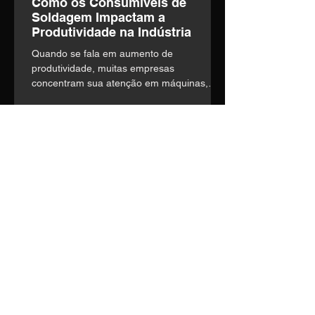
Como os Consumíveis de
Soldagem Impactam a
Produtividade na Indústria
Quando se fala em aumento de
produtividade, muitas empresas
concentram sua atenção em máquinas,
automação e mão de obra. o entanto,
existe um fator frequentemente
subestimado que influencia diretamente a
eficiência operacional: a escolha dos
consumíveis de soldagem.
Entre em contato
Nosso time técnico está pronto
para entender suas
necessidades e construir a
melhor solução.
Telefone:
(14) 3435-1036
E-mail:
vendas1@soldage.com.br