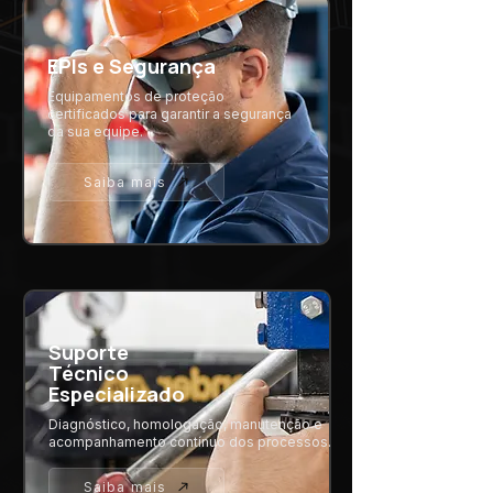
EPIs e Segurança
Equipamentos de proteção
certificados para garantir a segurança
da sua equipe.
Saiba mais
Suporte
Técnico
Especializado
Diagnóstico, homologação, manutenção e
acompanhamento contínuo dos processos.
Saiba mais