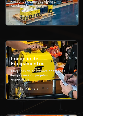
acessórios de marcas globais
homologadas.
Saiba mais
Locação de
Equipamentos
Máquinas de solda para operações
temporárias ou projetos
específicos.
Saiba mais