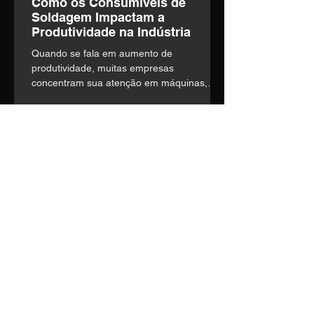
Como os Consumíveis de
Soldagem Impactam a
Produtividade na Indústria
Quando se fala em aumento de
produtividade, muitas empresas
concentram sua atenção em máquinas,
automação e mão de obra. o entanto,
existe um fator frequentemente
subestimado que influencia diretamente a
eficiência operacional: a escolha dos
consumíveis de soldagem.
Entre em contato
Nosso time técnico está pronto
para entender suas
necessidades e construir a
melhor solução.
Telefone:
(14) 3435-1036
E-mail:
vendas1@soldage.com.br