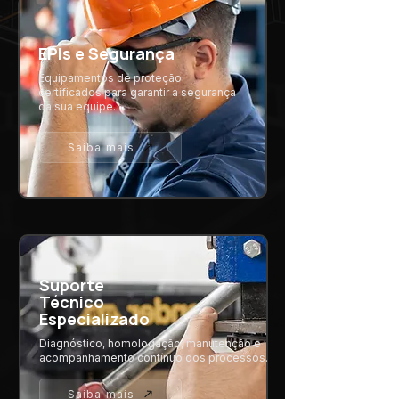
EPIs e Segurança
Equipamentos de proteção
certificados para garantir a segurança
da sua equipe.
Saiba mais
Suporte
Técnico
Especializado
Diagnóstico, homologação, manutenção e
acompanhamento contínuo dos processos.
Saiba mais